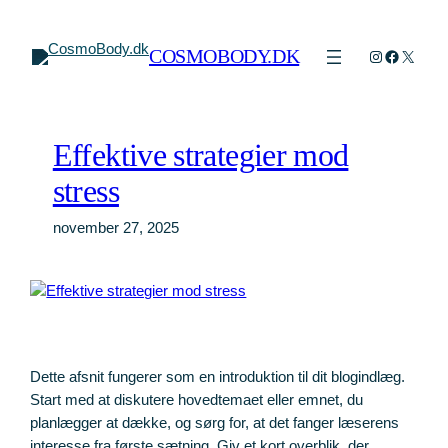
Spring
til
COSMOBODY.DK
Instagram
Faceboo
X
indhold
Effektive strategier mod
stress
november 27, 2025
Dette afsnit fungerer som en introduktion til dit blogindlæg.
Start med at diskutere hovedtemaet eller emnet, du
planlægger at dække, og sørg for, at det fanger læserens
interesse fra første sætning. Giv et kort overblik, der